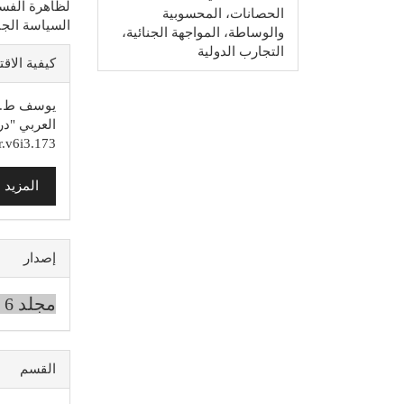
لظاهرة الفسا
الحصانات، المحسوبية
السياسة الجنا
والوساطة، المواجهة الجنائية،
تفاصي
التجارب الدولية
كيفية الاق
المقالة
العربي "در
r.v6i3.173
المزيد 
إصدار
مجلد 6 عدد 3 (2025)
القسم