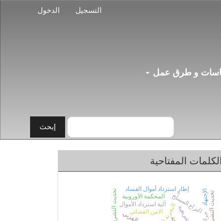
التسجيل
الدخول
سات و طرق عمل
إبحث
لكلمات المفتاحية
إطار استرداد أموال الفساد
الإجتهاد
تحديث التشريعات
النزاع المسلَّح
المحكمة الأوروبية
آلية استرداد الأموال
التجربة التونسية
رؤية تشريعية
الامن القضائي