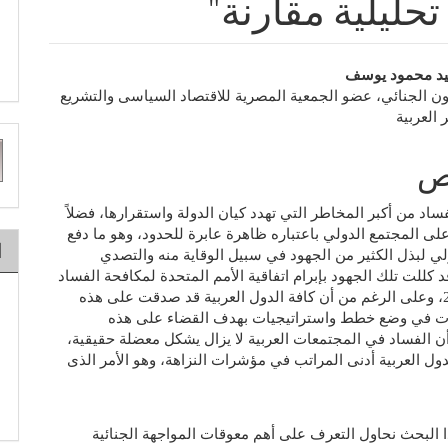
تحليلية مقارنة"
يد محمود يوسف
نون الجنائي، عضو الجمعية المصرية للاقتصاد السياسى والتشريع
العربية
سي
ت
ص
ط
الفساد من أكبر المخاطر التي تهدد كيان الدولة واستقرارها، فضلاً
ى المجتمع الدولي باعتباره ظاهرة عابرة للحدود، وهو ما دفع
ا
لي لبذل الكثير من الجهود في سبيل الوقاية منه والتصدي
 كللت تلك الجهود بإبرام اتفاقية الأمم المتحدة لمكافحة الفساد
في عام 2003، وعلى الرغم من أن كافة الدول العربية قد صدقت على هذه
بدأت في وضع خطط واستراتيجيات بهدف القضاء على هذه
 أن الفساد في المجتمعات العربية لا يزال يشكل معضلة حقيقية،
ول العربية أدنى المراتب في مؤشرات النزاهة، وهو الأمر الذى
 البحث نحاول التعرف على أهم معوقات المواجهة الجنائية