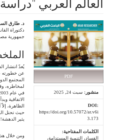
العالم العربي "دراسة 
الشريط
محتوى
د. طارق الس
دكتوراة القا
الجانبي
المقالة
جمهورية مصر 
للمقالة
الرئي
الملخ
يُعدّ انتشار 
عن خطورته عل
PDF
المجتمع الدو
لمخاطره، وقد
منشور:
سبت 24, 2025
الاتفاقية و
DOI:
الظاهرة، إلاّ
https://doi.org/10.57072/ar.v6i
حيث تحتل الد
3.173
يثير الدهشة!
الكلمات المفتاحية:
ومن خلال هذا
الفساد، التنمية المستدامة،