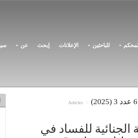
لمحكم
للباحثين
الإعلانات
إبحث
عن
سيا
ا
Articles
 الجنائية للفساد في