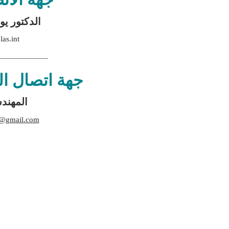
الدكتور ي
as.int
____________
جهة اتصال ال
المهندس
0@gmail.com