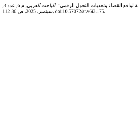
ة لواقع القضاء وتحديات التحول الرقمي".
الباحث العربي
, م 6, عدد 3,
سبتمبر، 2025, ص 86-112, doi:10.57072/ar.v6i3.175.